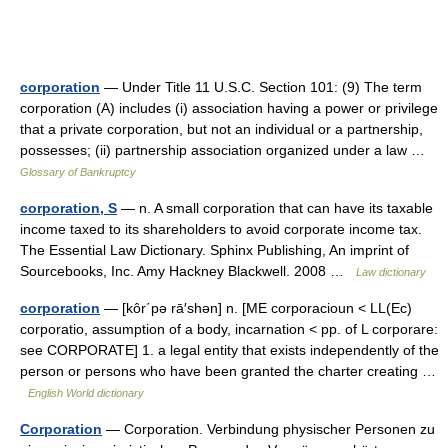
corporation
— Under Title 11 U.S.C. Section 101: (9) The term
corporation (A) includes (i) association having a power or privilege
that a private corporation, but not an individual or a partnership,
possesses; (ii) partnership association organized under a law …
Glossary of Bankruptcy
corporation, S
— n. A small corporation that can have its taxable
income taxed to its shareholders to avoid corporate income tax.
The Essential Law Dictionary. Sphinx Publishing, An imprint of
Sourcebooks, Inc. Amy Hackney Blackwell. 2008 …
Law dictionary
corporation
— [kôr΄pə rā′shən] n. [ME corporacioun < LL(Ec)
corporatio, assumption of a body, incarnation < pp. of L corporare:
see CORPORATE] 1. a legal entity that exists independently of the
person or persons who have been granted the charter creating …
English World dictionary
Corporation
— Corporation. Verbindung physischer Personen zu