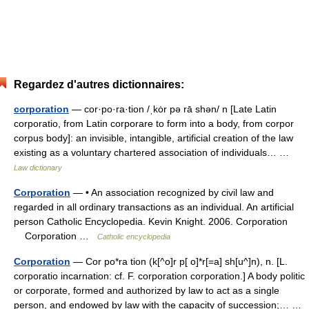
Regardez d'autres dictionnaires:
corporation
— cor·po·ra·tion /ˌkȯr pə rā shən/ n [Late Latin
corporatio, from Latin corporare to form into a body, from corpor
corpus body]: an invisible, intangible, artificial creation of the law
existing as a voluntary chartered association of individuals… …
Law dictionary
Corporation
— • An association recognized by civil law and
regarded in all ordinary transactions as an individual. An artificial
person Catholic Encyclopedia. Kevin Knight. 2006. Corporation
Corporation …
Catholic encyclopedia
Corporation
— Cor po*ra tion (k[^o]r p[ o]*r[=a] sh[u^]n), n. [L.
corporatio incarnation: cf. F. corporation corporation.] A body politic
or corporate, formed and authorized by law to act as a single
person, and endowed by law with the capacity of succession;… …