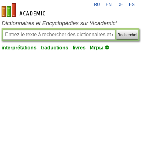
RU
EN
DE
ES
fr-academic.com
Dictionnaires et Encyclopédies sur 'Academic'
Recherche!
interprétations
traductions
livres
Игры ⚽