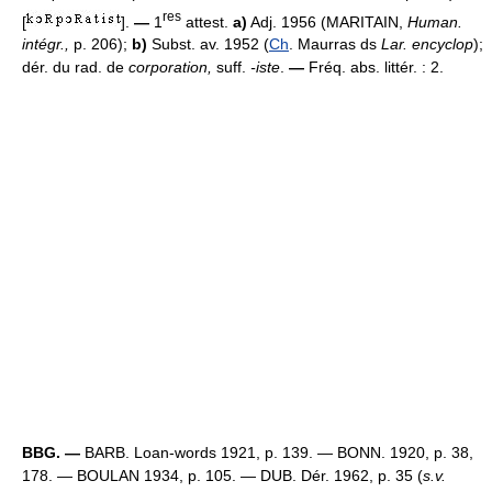
res
[
].
—
1
attest.
a)
Adj. 1956 (MARITAIN,
Human.
intégr.,
p. 206);
b)
Subst. av. 1952 (
Ch
. Maurras ds
Lar. encyclop
);
dér. du rad. de
corporation,
suff.
-iste
.
—
Fréq. abs. littér. : 2.
BBG. —
BARB. Loan-words 1921, p. 139. — BONN. 1920, p. 38,
178. — BOULAN 1934, p. 105. — DUB. Dér. 1962, p. 35 (
s.v.