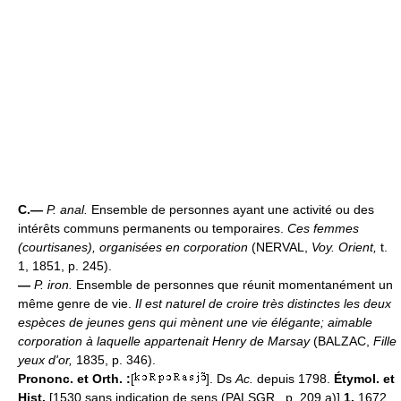
C.—
P. anal.
Ensemble de personnes ayant une activité ou des
intérêts communs permanents ou temporaires.
Ces femmes
(courtisanes), organisées en corporation
(NERVAL,
Voy. Orient,
t.
1, 1851, p. 245).
—
P. iron.
Ensemble de personnes que réunit momentanément un
même genre de vie.
Il est naturel de croire très distinctes les deux
espèces de jeunes gens qui mènent une vie élégante; aimable
corporation à laquelle appartenait Henry de Marsay
(BALZAC,
Fille
yeux d'or,
1835, p. 346).
Prononc. et Orth. :
[
]. Ds
Ac.
depuis 1798.
Étymol. et
Hist.
[1530 sans indication de sens (PALSGR., p. 209 a)]
1.
1672