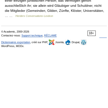
einer einzigen juristischen Person; das Vermögen gehört
ausschließlich ihr; sie allein wird Gläubiger und Schuldner, nicht
die Mitglieder (Gemeinden, Gilden, Zünfte, Klöster, Universitäten,
… …
Herders Conversations-Lexikon
© Academic, 2000-2026
18+
Contactez-nous:
Support technique
,
RÉCLAME
Dictionnaires exportation
, créé sur PHP,
Joomla,
Drupal,
WordPress, MODx.