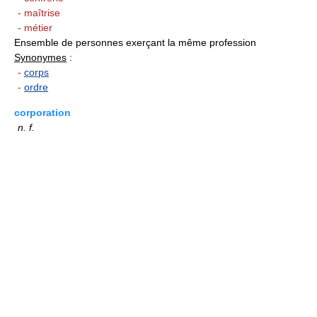
- maîtrise
- métier
Ensemble de personnes exerçant la même profession
Synonymes
:
-
corps
-
ordre
corporation
n.
f.