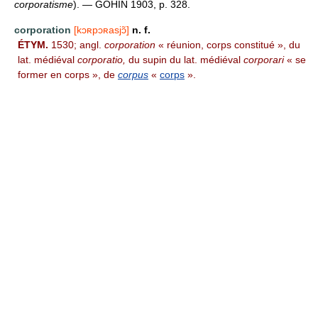
corporatisme
). — GOHIN 1903, p. 328.
corporation
[kɔʀpɔʀasjɔ̃]
n. f.
ÉTYM.
1530; angl.
corporation
« réunion, corps constitué », du
lat. médiéval
corporatio,
du supin du lat. médiéval
corporari
« se
former en corps », de
corpus
«
corps
».