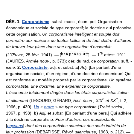
DÉR.
1.
Corporatisme
, subst. masc., écon. pol. Organisation
économique et sociale de type corporatif; la doctrine qui préconise
cette organisation.
Un corporatisme intelligent et souple doit
permettre aux maisons de toutes tailles et de tout chiffre d'affaires
de trouver leur place dans une organisation d'ensemble...
re
(
L'Œuvre,
25 févr. 1941).
—
[
].
—
1
attest. 1911
(JAURÈS,
Armée nouv.,
p. 373); dér. du rad. de
corporation,
suff.
-
isme
.
2.
Corporatiste
, adj. et subst.
a)
Adj.
[En parlant d'une
organisation sociale, d'un régime, d'une doctrine économique] Qui
est conforme au modèle proposé par le corporatisme.
Un système
corporatiste, une doctrine, une expérience corporatiste.
L'économie totalement dirigée dans les états corporatistes italien
e
e
et allemand
(LESOURD, GÉRARD,
Hist. écon., XIX
et XX
,
t. 2,
1966, p. 430).
Un
«
ordre
»
de type corporatiste
(
Traité sociol.,
1967, p. 498).
b)
Adj.
et
subst.
[En parlant d'une pers.] Qui adhère
à la doctrine corporatiste.
Pour d'autres, ces manifestants
[
paysans
]
dont des corporatistes soucieux des seuls intérêts de
leur profession
(DEBATISSE,
Révol. silencieuse,
1963, p. 212).
—