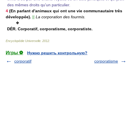
des mêmes droits qu'un particulier.
4
(En parlant d'animaux qui ont une vie communautaire très
développée).
||
La corporation des fourmis.
❖
DÉR.
Corporatif, corporatisme, corporatiste.
Encyclopédie Universelle
.
2012
.
Игры ⚽
Нужно решить контрольную?
corporatif
corporatisme