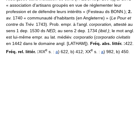
« association d'artisans groupés en vue de réglementer leur
profession et de défendre leurs intérêts » (Festeau ds BONN.);
2.
av. 1740 « communauté d'habitants (en Angleterre) » (
Le Pour et
contre
ds
Trév.
1743). Prob. empr. à l'angl.
corporation,
attesté au
sens 1 dep. 1530 ds
NED,
au sens 2 dep. 1734
(ibid.)
; le mot angl.
est lui-même empr. au lat. médiév.
corporatio
(
corporatio civitatis
en 1442 dans le domaine angl. [LATHAM]).
Fréq. abs. littér. :
422.
e
e
Fréq. rel. littér. :
XIX
s. :
a
) 622, b) 412; XX
s. :
a
) 982, b) 450.